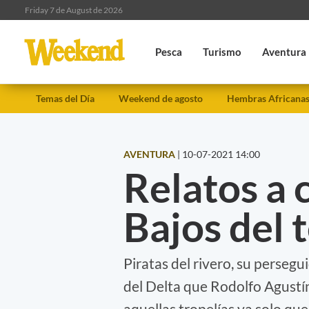
Friday 7 de August de 2026
Pesca
Turismo
Aventura
Temas del Día
Weekend de agosto
Hembras Africana
AVENTURA
|
10-07-2021 14:00
Relatos a c
Bajos del 
Piratas del rivero, su persegu
del Delta que Rodolfo Agustín
aquellas tropelías ya solo qu