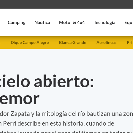
Camping
Náutica
Motor & 4x4
Tecnología
Equ
s
Dique Campo Alegre
Blanca Grande
Aerolíneas
Pri
ielo abierto:
temor
idor Zapata y la mitología del río bautizan una zo
 Perri describe en esta historia, cuando de
edaban leyenda por el paso del tiempo en todas su