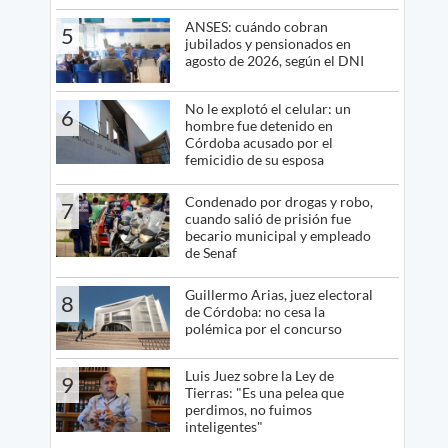
ANSES: cuándo cobran
5
jubilados y pensionados en
agosto de 2026, según el DNI
No le explotó el celular: un
6
hombre fue detenido en
Córdoba acusado por el
femicidio de su esposa
Condenado por drogas y robo,
7
cuando salió de prisión fue
becario municipal y empleado
de Senaf
Guillermo Arias, juez electoral
8
de Córdoba: no cesa la
polémica por el concurso
Luis Juez sobre la Ley de
9
Tierras: "Es una pelea que
perdimos, no fuimos
inteligentes"