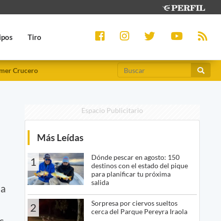
ipos
Tiro
mer Crucero
Espacio Publicitario
Más Leídas
Dónde pescar en agosto: 150
1
destinos con el estado del pique
para planificar tu próxima
salida
na
Sorpresa por ciervos sueltos
2
cerca del Parque Pereyra Iraola
s