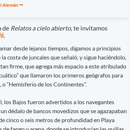
 El Alemán
n de
Relatos a cielo abierto
, te invitamos
il
.
lamar desde lejanos tiempos, digamos a principios
 la costa de juncales que señaló, y sigue haciéndolo,
no tan firme, que agrega más espacio a este atribulado
cuático” que llamaron los primeros geógrafos para
e, o “Hemisferio de los Continentes”.
, los Bajos fueron advertidos a los navegantes
 un dédalo de bancos movedizos que se agazapaban
n de cinco o seis metros de profundidad en Playa
 de fango y arena, donde se introducían las quillas