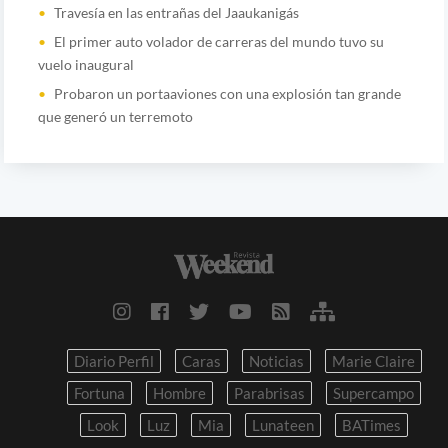
Travesía en las entrañas del Jaaukanigás
El primer auto volador de carreras del mundo tuvo su
vuelo inaugural
Probaron un portaaviones con una explosión tan grande
que generó un terremoto
Diario Perfil
Caras
Noticias
Marie Claire
Fortuna
Hombre
Parabrisas
Supercampo
Look
Luz
Mia
Lunateen
BATimes