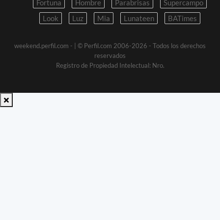
Fortuna
Hombre
Parabrisas
Supercampo
Look
Luz
Mia
Lunateen
BATimes
weekend.perfil.com -
| © Perfil.com 2006-2026 - Todos los derechos
reservados
Registro de Propiedad Intelectual: Nro.