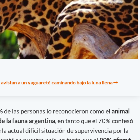
avistan a un yaguareté caminando bajo la luna llena
%
de las personas lo reconocieron como el
animal
e la fauna argentina
, en tanto que el 70% confesó
a actual difícil situación de supervivencia por la
areté en nuestro país, en tanto que el
90% afirmó