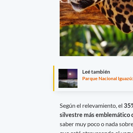
Leé también
Parque Nacional Iguazú: 
Según el relevamiento, el
35
silvestre más emblemático d
saber muy poco o nada sobre l
que está atravesando el yagu