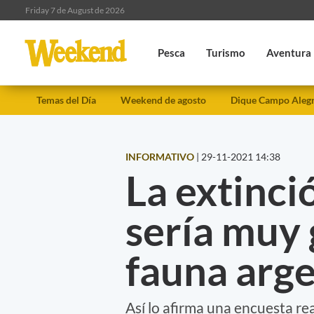
Friday 7 de August de 2026
Pesca
Turismo
Aventura
Temas del Día
Weekend de agosto
Dique Campo Aleg
INFORMATIVO
|
29-11-2021 14:38
La extinci
sería muy 
fauna arg
Así lo afirma una encuesta rea