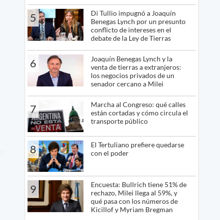
Di Tullio impugnó a Joaquín
5
Benegas Lynch por un presunto
conflicto de intereses en el
debate de la Ley de Tierras
Joaquín Benegas Lynch y la
6
venta de tierras a extranjeros:
los negocios privados de un
senador cercano a Milei
Marcha al Congreso: qué calles
7
están cortadas y cómo circula el
transporte público
El Tertuliano prefiere quedarse
8
con el poder
Encuesta: Bullrich tiene 51% de
9
rechazo, Milei llega al 59%, y
qué pasa con los números de
Kicillof y Myriam Bregman