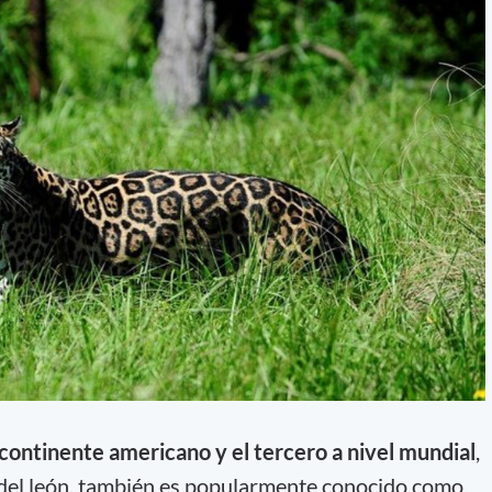
 continente americano y el tercero a nivel mundial
,
y del león, también es popularmente conocido como