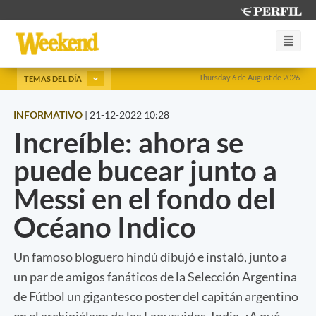
Thursday 6 de August de 2026
TEMAS DEL DÍA
INFORMATIVO
|
21-12-2022 10:28
Increíble: ahora se
puede bucear junto a
Messi en el fondo del
Océano Indico
Un famoso bloguero hindú dibujó e instaló, junto a
un par de amigos fanáticos de la Selección Argentina
de Fútbol un gigantesco poster del capitán argentino
en el archipiélago de las Laquevidas, India. ¿A qué