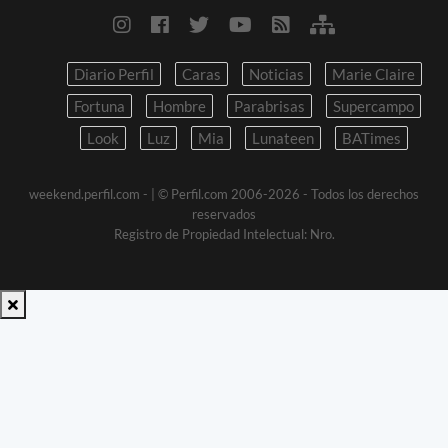
Diario Perfil
Caras
Noticias
Marie Claire
Fortuna
Hombre
Parabrisas
Supercampo
Look
Luz
Mia
Lunateen
BATimes
weekend.perfil.com -
| © Perfil.com 2006-2026 - Todos los derechos
reservados
Registro de Propiedad Intelectual: Nro.