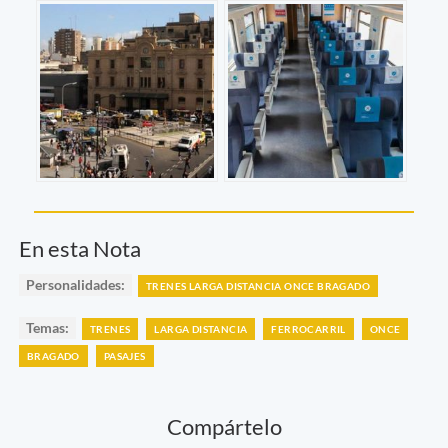
En esta Nota
Personalidades:
TRENES LARGA DISTANCIA ONCE BRAGADO
Temas:
TRENES
LARGA DISTANCIA
FERROCARRIL
ONCE
BRAGADO
PASAJES
Compártelo