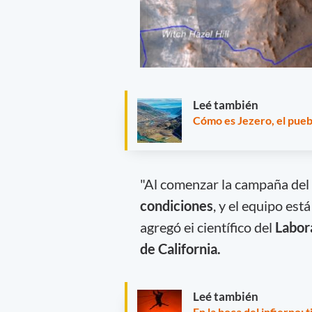
Leé también
Cómo es Jezero, el pueb
"Al comenzar la campaña del 
condiciones
, y el equipo est
agregó ei científico del
Labor
de California.
Leé también
En la boca del infierno: 