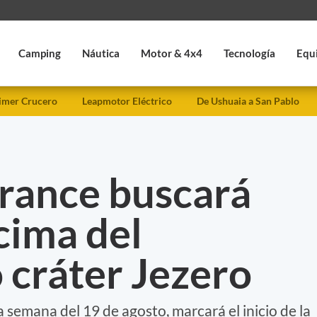
Camping
Náutica
Motor & 4x4
Tecnología
Equ
imer Crucero
Leapmotor Eléctrico
De Ushuaia a San Pablo
erance buscará
 cima del
 cráter Jezero
semana del 19 de agosto, marcará el inicio de la