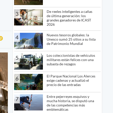
De reeles inteligentes a cañas
3
de última generación: los
grandes ganadores de ICAST
2026
Nuevos tesoros globales: la
4
Unesco sumó 25 sitios a su lista
de Patrimonio Mundial
Los coleccionistas de vehículos
5
militares están felices con una
subasta de rezagos
El Parque Nacional Los Alerces
6
exige cadenas y actualizó el
precio de las entradas
Entre pejerreyes esquivos y
7
mucha historia, se disputó una
de las competencias más
emblemáticas