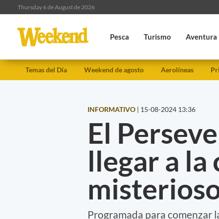
Thursday 6 de August de 2026
Pesca
Turismo
Aventura
Temas del Día
Weekend de agosto
Aerolíneas
Pr
INFORMATIVO
|
15-08-2024 13:36
El Persev
llegar a la
misterioso
Programada para comenzar la 