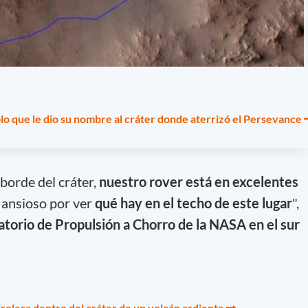
lo que le dio su nombre al cráter donde aterrizó el Persevance
borde del cráter,
nuestro rover está en excelentes
á ansioso por ver
qué hay en el techo de este lugar
",
atorio de Propulsión a Chorro de la NASA en el sur
tirolesa dentro del cráter de un volcán ardiente