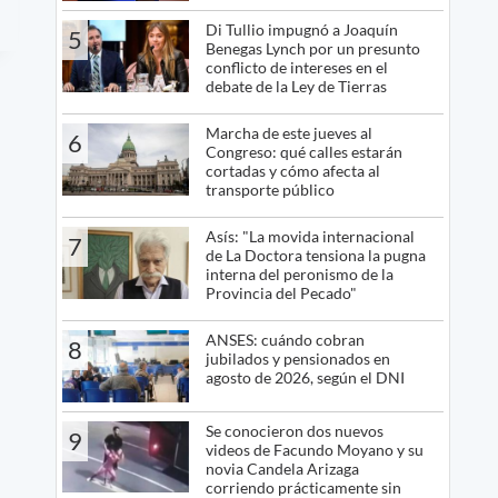
Di Tullio impugnó a Joaquín
5
Benegas Lynch por un presunto
conflicto de intereses en el
debate de la Ley de Tierras
Marcha de este jueves al
6
Congreso: qué calles estarán
cortadas y cómo afecta al
transporte público
Asís: "La movida internacional
7
de La Doctora tensiona la pugna
interna del peronismo de la
Provincia del Pecado"
ANSES: cuándo cobran
8
jubilados y pensionados en
agosto de 2026, según el DNI
Se conocieron dos nuevos
9
videos de Facundo Moyano y su
novia Candela Arizaga
corriendo prácticamente sin