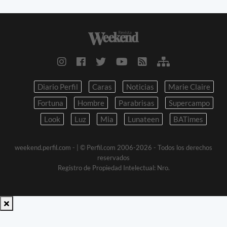
Diario Perfil
Caras
Noticias
Marie Claire
Fortuna
Hombre
Parabrisas
Supercampo
Look
Luz
Mia
Lunateen
BATimes
weekend.perfil.com -
| © Perfil.com 2006-2026 - Todos los derechos
reservados
Registro de Propiedad Intelectual: Nro.