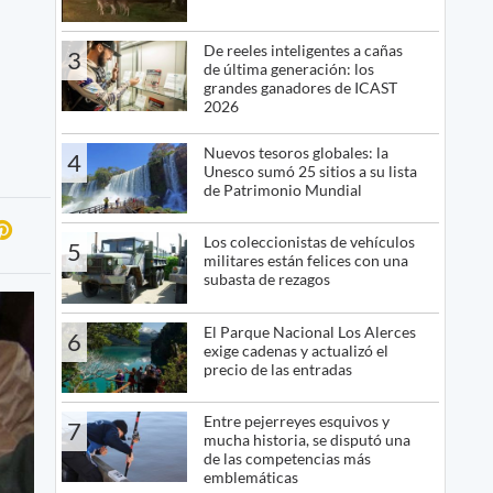
De reeles inteligentes a cañas
3
de última generación: los
grandes ganadores de ICAST
2026
Nuevos tesoros globales: la
4
Unesco sumó 25 sitios a su lista
de Patrimonio Mundial
Los coleccionistas de vehículos
5
militares están felices con una
subasta de rezagos
El Parque Nacional Los Alerces
6
exige cadenas y actualizó el
precio de las entradas
Entre pejerreyes esquivos y
7
mucha historia, se disputó una
de las competencias más
emblemáticas