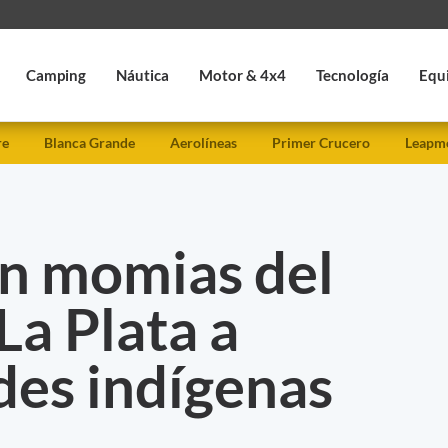
Camping
Náutica
Motor & 4x4
Tecnología
Equ
re
Blanca Grande
Aerolíneas
Primer Crucero
Leapmo
n momias del
a Plata a
es indígenas