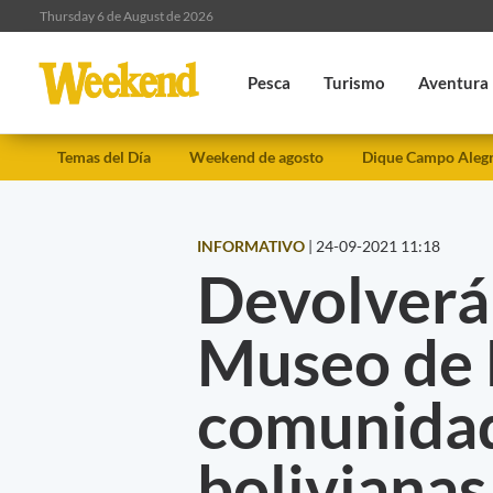
Thursday 6 de August de 2026
Pesca
Turismo
Aventura
Temas del Día
Weekend de agosto
Dique Campo Aleg
INFORMATIVO
|
24-09-2021 11:18
Devolverá
Museo de L
comunidad
bolivianas