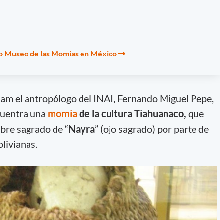
o Museo de las Momias en México
élam el antropólogo del INAI, Fernando Miguel Pepe,
ncuentra una
momia
de la cultura Tiahuanaco,
que
bre sagrado de “
Nayra
” (ojo sagrado) por parte de
livianas.