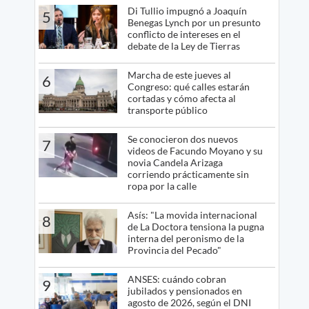
Di Tullio impugnó a Joaquín
5
Benegas Lynch por un presunto
conflicto de intereses en el
debate de la Ley de Tierras
Marcha de este jueves al
6
Congreso: qué calles estarán
cortadas y cómo afecta al
transporte público
Se conocieron dos nuevos
7
videos de Facundo Moyano y su
novia Candela Arizaga
corriendo prácticamente sin
ropa por la calle
Asís: "La movida internacional
8
de La Doctora tensiona la pugna
interna del peronismo de la
Provincia del Pecado"
ANSES: cuándo cobran
9
jubilados y pensionados en
agosto de 2026, según el DNI