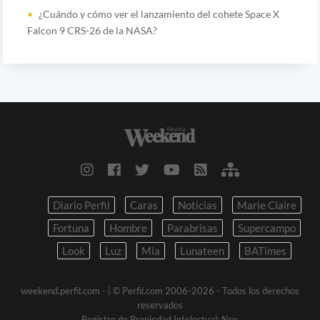
¿Cuándo y cómo ver el lanzamiento del cohete Space X
Falcon 9 CRS-26 de la NASA?
Diario Perfil
Caras
Noticias
Marie Claire
Fortuna
Hombre
Parabrisas
Supercampo
Look
Luz
Mia
Lunateen
BATimes
weekend.perfil.com -
| © Perfil.com 2006-2026 - Todos los derechos
reservados
Registro de Propiedad Intelectual: Nro.