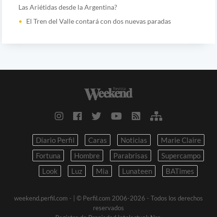
Las Ariétidas desde la Argentina?
El Tren del Valle contará con dos nuevas paradas
Diario Perfil
Caras
Noticias
Marie Claire
Fortuna
Hombre
Parabrisas
Supercampo
Look
Luz
Mia
Lunateen
BATimes
weekend.perfil.com -
| © Perfil.com 2006-2026 - Todos los derechos
reservados