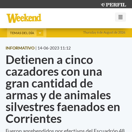
Thursday 6 de August de 2026
TEMAS DEL DÍA
INFORMATIVO
|
14-06-2023 11:12
Detienen a cinco
cazadores con una
gran cantidad de
armas y de animales
silvestres faenados en
Corrientes
Fueron aprehendidos por efectivos del Escuadrón 48