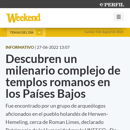
Sunday 9 de August de 2026
TEMAS DEL DÍA
INFORMATIVO
|
27-06-2022 13:07
Descubren un
milenario complejo de
templos romanos en
los Países Bajos
Fue encontrado por un grupo de arqueólogos
aficionados en el pueblo holandés de Herwen-
Hemeling, cerca de Roman Limes, declarado
Patrimonio de la Humanidad por la UNESCO. ¿De