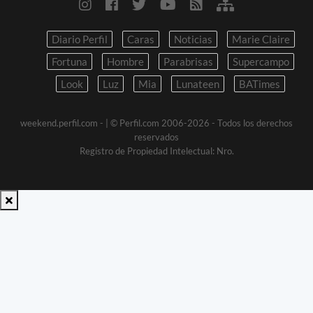
Diario Perfil
Caras
Noticias
Marie Claire
Fortuna
Hombre
Parabrisas
Supercampo
Look
Luz
Mia
Lunateen
BATimes
weekend.perfil.com -
| © Perfil.com 2006-2026 - Todos los derechos
reservados
Registro de Propiedad Intelectual: Nro.