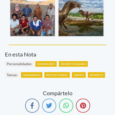
En esta Nota
Personalidades:
DINOSAURIO
DESIERTO SAHARA
Temas:
DINOSAURIO
RESTOS FÓSILES
EGIPTO
DESIERTO
Compártelo