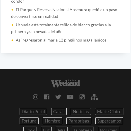
cóndor
El Parque y Reserva Nacional Ansenuza quedó a un paso
de convertirse en realidad
Ushuaia está totalmente teñida de blanco gracias a la
primera gran nevada del año
Así regresaron al mar a 12 pingüinos magallánicos
Diario Perfil
Caras
Noticias
Marie Claire
Fortuna
Hombre
Parabrisas
Supercampo
Look
Luz
Mia
Lunateen
BATimes