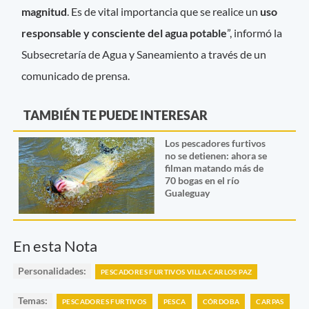
magnitud
. Es de vital importancia que se realice un
uso
responsable y consciente del agua potable
”, informó la
Subsecretaría de Agua y Saneamiento a través de un
comunicado de prensa.
TAMBIÉN TE PUEDE INTERESAR
Los pescadores furtivos
no se detienen: ahora se
filman matando más de
70 bogas en el río
Gualeguay
En esta Nota
Personalidades:
PESCADORES FURTIVOS VILLA CARLOS PAZ
Temas:
PESCADORES FURTIVOS
PESCA
CÓRDOBA
CARPAS