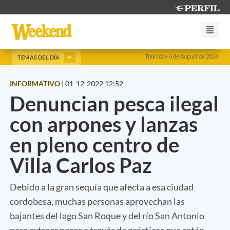
Thursday 6 de August de 2026
TEMAS DEL DÍA
INFORMATIVO
|
01-12-2022 12:52
Denuncian pesca ilegal
con arpones y lanzas
en pleno centro de
Villa Carlos Paz
Debido a la gran sequía que afecta a esa ciudad
cordobesa, muchas personas aprovechan las
bajantes del lago San Roque y del río San Antonio
para extraer peces a través de prácticas que están