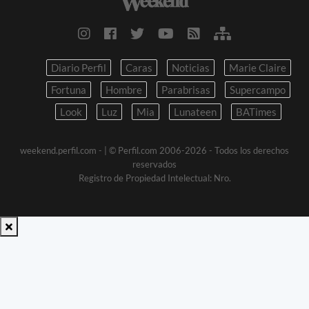
Diario Perfil
Caras
Noticias
Marie Claire
Fortuna
Hombre
Parabrisas
Supercampo
Look
Luz
Mia
Lunateen
BATimes
weekend.perfil.com -
| © Perfil.com 2006-2026 - Todos los derechos
reservados
Registro de Propiedad Intelectual: Nro.