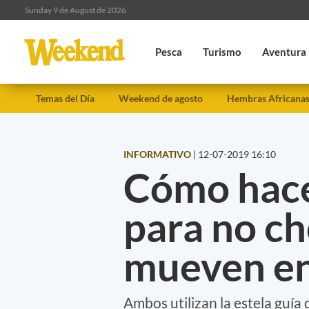
Sunday 9 de August de 2026
Pesca
Turismo
Aventura
Temas del Día
Weekend de agosto
Hembras Africana
INFORMATIVO
|
12-07-2019 16:10
Cómo hace
para no c
mueven en
Ambos utilizan la estela guía 