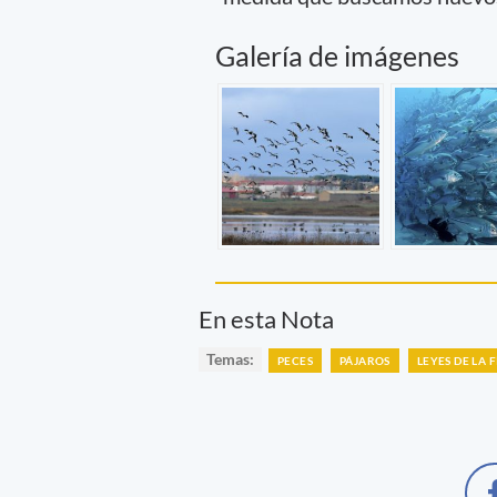
Galería de imágenes
En esta Nota
Temas:
PECES
PÁJAROS
LEYES DE LA F