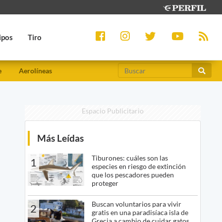
ipos
Tiro
e
Aerolíneas
Espacio Publicitario
Más Leídas
Tiburones: cuáles son las
1
especies en riesgo de extinción
que los pescadores pueden
proteger
Buscan voluntarios para vivir
2
gratis en una paradisíaca isla de
Grecia a cambio de cuidar gatos