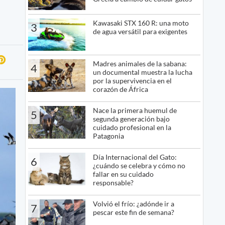
Kawasaki STX 160 R: una moto
3
de agua versátil para exigentes
Madres animales de la sabana:
4
un documental muestra la lucha
por la supervivencia en el
corazón de África
Nace la primera huemul de
5
segunda generación bajo
cuidado profesional en la
Patagonia
Día Internacional del Gato:
6
¿cuándo se celebra y cómo no
fallar en su cuidado
responsable?
Volvió el frío: ¿adónde ir a
7
pescar este fin de semana?