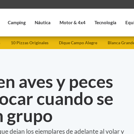
Camping
Náutica
Motor & 4x4
Tecnología
Equ
s
10 Pizzas Originales
Dique Campo Alegre
Blanca Grand
n aves y peces
hocar cuando se
 grupo
que dejan los ejemplares de adelante al volar y