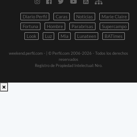
Diario Perfil
Caras
Noticias
Marie Claire
Fortuna
Hombre
Parabrisas
Supercampo
Look
Luz
Mia
Lunateen
BATimes
weekend.perfil.com -
| © Perfil.com 2006-2026 - Todos los derechos
reservados
Registro de Propiedad Intelectual: Nro.