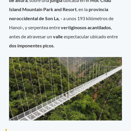
de altura
, sobre una
jungla
ubicada en el
Moc Chau
Island Mountain Park and Resort
, en la
provincia
noroccidental de Son La, -
a unos 193 kilómetros de
Hanoi
-,
y serpentea entre
vertiginosos acantilados
,
antes de atravesar un
valle
espectacular ubicado entre
dos imponentes picos
.