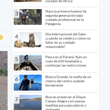
corazón de África
Nace la primera huemul de
3
segunda generación bajo
cuidado profesional en la
Patagonia
Día Internacional del Gato:
4
¿cuándo se celebra y cómo no
fallar en su cuidado
responsable?
Pesca en el Paraná: fijan un
5
cupo de 650 toneladas y
continúan las restricciones
Blanca Grande, la vuelta de un
6
clásico del centro sudeste
bonaerense
Buscan preservar el Dique
7
Campo Alegre con nuevas
medidas para pescadores y
visitantes