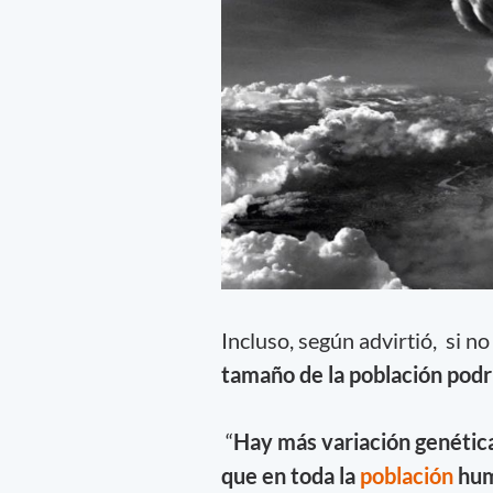
Incluso, según advirtió, si n
tamaño de la población podrí
“
Hay más variación genétic
que en toda la
población
hu