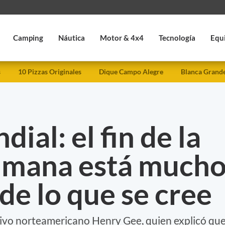
Camping
Náutica
Motor & 4x4
Tecnología
Equ
s
10 Pizzas Originales
Dique Campo Alegre
Blanca Grand
ial: el fin de la
umana está much
de lo que se cree
utivo norteamericano Henry Gee, quien explicó qu