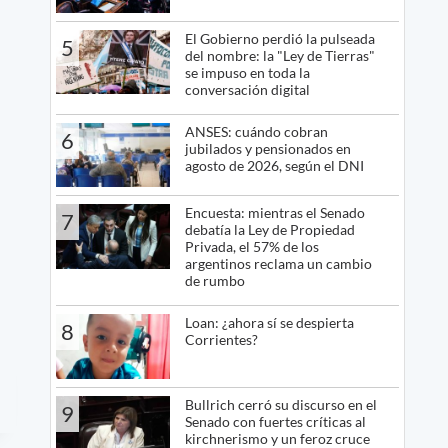
El Gobierno perdió la pulseada
5
del nombre: la "Ley de Tierras"
se impuso en toda la
conversación digital
ANSES: cuándo cobran
6
jubilados y pensionados en
agosto de 2026, según el DNI
Encuesta: mientras el Senado
7
debatía la Ley de Propiedad
Privada, el 57% de los
argentinos reclama un cambio
de rumbo
Loan: ¿ahora sí se despierta
8
Corrientes?
Bullrich cerró su discurso en el
9
Senado con fuertes críticas al
kirchnerismo y un feroz cruce