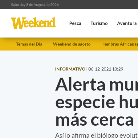
Saturday 8 de August de 2026
Pesca
Turismo
Aventura
Temas del Día
Weekend de agosto
Hembras Africana
INFORMATIVO
|
06-12-2021 10:29
Alerta mund
especie h
más cerca 
Así lo afirma el biólogo evol