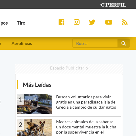
ipos
Tiro
e
Aerolíneas
Espacio Publicitario
Más Leídas
o
Buscan voluntarios para vivir
1
gratis en una paradisíaca isla de
Grecia a cambio de cuidar gatos
Madres animales de la sabana:
2
un documental muestra la lucha
por la supervivencia en el
e