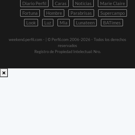
Diario Perfil
Caras
Noticias
Marie Claire
Fortuna
Hombre
Parabrisas
Supercampo
Look
Luz
Mia
Lunateen
BATimes
weekend.perfil.com -
| © Perfil.com 2006-2026 - Todos los derechos
reservados
Registro de Propiedad Intelectual: Nro.