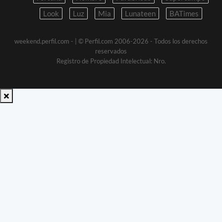
Look
Luz
Mia
Lunateen
BATimes
weekend.perfil.com -
| © Perfil.com 2006-2026 - Todos los derechos
reservados
Registro de Propiedad Intelectual: Nro.