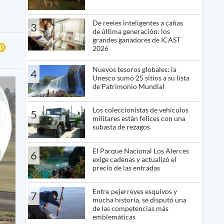
De reeles inteligentes a cañas
3
de última generación: los
grandes ganadores de ICAST
2026
Nuevos tesoros globales: la
4
Unesco sumó 25 sitios a su lista
de Patrimonio Mundial
Los coleccionistas de vehículos
5
militares están felices con una
subasta de rezagos
El Parque Nacional Los Alerces
6
exige cadenas y actualizó el
precio de las entradas
Entre pejerreyes esquivos y
7
mucha historia, se disputó una
de las competencias más
emblemáticas