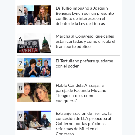
Di Tullio impugnó a Joaquín
5
Benegas Lynch por un presunto
conflicto de intereses en el
debate de la Ley de Tierras
Marcha al Congreso: qué calles
6
están cortadas y cómo circula el
transporte público
El Tertuliano prefiere quedarse
7
con el poder
Habló Candela Arizaga, la
8
pareja de Facundo Moyano:
"Tengo errores como
cualquiera"
Extranjerización de Tierras: la
9
concesión de LLA preocupa al
Gobierno por las próximas
reformas de Milei en el
Congreso