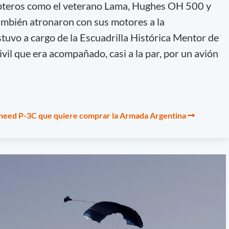
ópteros como el veterano Lama, Hughes OH 500 y
también atronaron con sus motores a la
stuvo a cargo de la Escuadrilla Histórica Mentor de
ivil que era acompañado, casi a la par, por un avión
kheed P-3C que quiere comprar la Armada Argentina