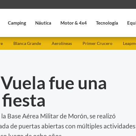
Camping
Náutica
Motor & 4x4
Tecnología
Equ
re
Blanca Grande
Aerolíneas
Primer Crucero
Leapmo
 Vuela fue una
fiesta
 la Base Aérea Militar de Morón, se realizó
ada de puertas abiertas con múltiples actividades
eso luego de ocho años.