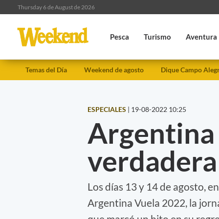
Thursday 6 de August de 2026
Pesca
Turismo
Aventura
Temas del Día
Weekend de agosto
Dique Campo Aleg
ESPECIALES
|
19-08-2022 10:25
Argentina
verdadera 
Los días 13 y 14 de agosto, en
Argentina Vuela 2022, la jorn
que marcó un hito en su regr