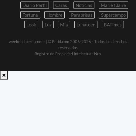
Diario Perfil
Caras
Noticias
Marie Claire
Fortuna
Hombre
Parabrisas
Supercampo
Look
Luz
Mia
Lunateen
BATimes
weekend.perfil.com -
| © Perfil.com 2006-2026 - Todos los derechos
reservados
Registro de Propiedad Intelectual: Nro.