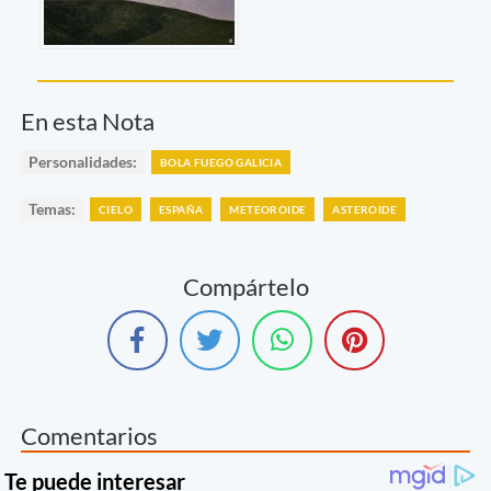
En esta Nota
Personalidades:
BOLA FUEGO GALICIA
Temas:
CIELO
ESPAÑA
METEOROIDE
ASTEROIDE
Compártelo
Comentarios