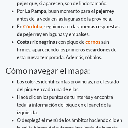
pejes
que, si aparecen, son de lindo tamaño.
Por
La Pampa,
buen momento para el
pejerrey
antes de la veda en las lagunas de la provincia.
En
Córdoba
, seguimos con las b
uenas respuestas
de pejerrey
en lagunas y embalses.
Costas rionegrinas
con pique de
cornos
aún
firmes, apareciendo los primeros
escardones
de
esta nueva temporada. Además, róbalos.
Cómo navegar el mapa:
Los colores identifican las provincias, no el estado
del pique en cada una de ellas.
Hacé clic en los puntos de tu interés y encontrá
toda la información del pique en el panel de la
izquierda.
O desplegá el menú de los ámbitos haciendo clic en
la cajita blanca del extremo izquierdo de la parte