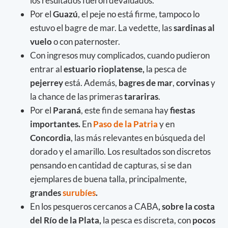
los resultados fueron devaluados.
Por el
Guazú
, el peje no está firme, tampoco lo
estuvo el bagre de mar. La vedette, las
sardinas al
vuelo
o con paternoster.
Con ingresos muy complicados, cuando pudieron
entrar al
estuario rioplatense,
la pesca de
pejerrey
está. Además,
bagres de mar
,
corvinas
y
la chance de las primeras
tarariras
.
Por el
Paraná
, este fin de semana hay
fiestas
importantes.
En
Paso de la Patria
y en
Concordia
, las más relevantes en búsqueda del
dorado y el amarillo. Los resultados son discretos
pensando en cantidad de capturas, si se dan
ejemplares de buena talla, principalmente,
grandes
surubíes
.
En los pesqueros cercanos a CABA
, sobre la costa
del Río de la Plata,
la pesca es discreta, con
pocos