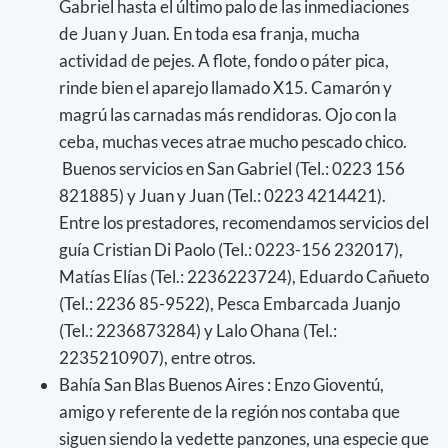
Gabriel hasta el último palo de las inmediaciones
de Juan y Juan. En toda esa franja, mucha
actividad de pejes. A flote, fondo o páter pica,
rinde bien el aparejo llamado X15. Camarón y
magrú las carnadas más rendidoras. Ojo con la
ceba, muchas veces atrae mucho pescado chico.
Buenos servicios en San Gabriel (Tel.: 0223 156
821885) y Juan y Juan (Tel.: 0223 4214421).
Entre los prestadores, recomendamos servicios del
guía Cristian Di Paolo (Tel.: 0223-156 232017),
Matías Elías (Tel.: 2236223724), Eduardo Cañueto
(Tel.: 2236 85-9522), Pesca Embarcada Juanjo
(Tel.: 2236873284) y Lalo Ohana (Tel.:
2235210907), entre otros.
Bahía San Blas Buenos Aires : Enzo Gioventú,
amigo y referente de la región nos contaba que
siguen siendo la vedette panzones, una especie que