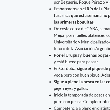
por Begueríe, Roque Pérez o V
Embarcados en
el Río de la Pla
tarariras que esta semana no p
las primeras boguitas.
De costa cerca de CABA, semana
Mejor, por muelles platenses, c
Universitario y Municipalizado 
futuro de la Asociación Argent
Por el Uruguay, buenas bogas
y está bueno para pescar.
En Córdoba,
sigue el pique de 
veda pero con buen pique. Ademá
Sigue a pleno la pesca en las c
pejerreyes y gallos.
Inicio la temporada de pesca en 
pero con pesca.
Completo infor
Competencia a pleno en distinto