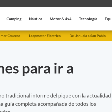
Camping
Náutica
Motor & 4x4
Tecnología
Equ
imer Crucero
Leapmotor Eléctrico
De Ushuaia a San Pablo
es para ir a
o tradicional informe del pique con la actualidad
Una guía completa acompañada de todos los
ador.