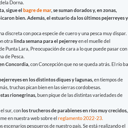
idela Dorna.
ta, sigue el
bagre de mar
, se suman dorados y, en zonas,
icaron bien. Además, el estuario da los últimos pejerreyes y
 discreta con poca especie de cuero y una pesca muy dispar.
on otra
linda semana para el pejerrey
en el muelle del
de Punta Lara, Preocupación de cara a lo que puede pasar con 
ina de Pesca.
 en Concordia,
con Concepción que no se queda atrás. El río ba
pejerreyes en los distintos diques y lagunas,
en tiempos de
s, truchas pican bien en las sierras cordobesas.
ostas rionegrinas,
buen pique de las distintas variedades de
el sur, con
los trucheros de parabienes en ríos muy crecidos,
me en nuestra web sobre el
reglamento 2022-23.
s escenarios pesqueros de nuestro país. Se está realizando el