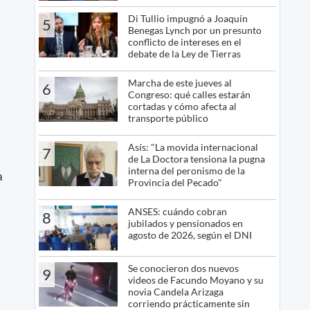
Di Tullio impugnó a Joaquín
5
Benegas Lynch por un presunto
conflicto de intereses en el
debate de la Ley de Tierras
Marcha de este jueves al
6
Congreso: qué calles estarán
cortadas y cómo afecta al
transporte público
Asís: "La movida internacional
7
de La Doctora tensiona la pugna
interna del peronismo de la
a
Provincia del Pecado"
ANSES: cuándo cobran
8
jubilados y pensionados en
agosto de 2026, según el DNI
Se conocieron dos nuevos
9
videos de Facundo Moyano y su
novia Candela Arizaga
corriendo prácticamente sin