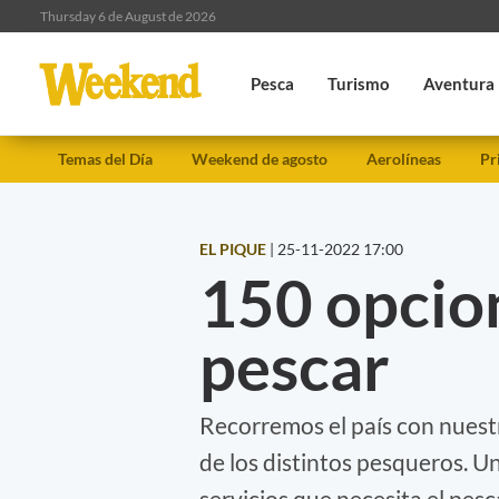
Thursday 6 de August de 2026
Pesca
Turismo
Aventura
Temas del Día
Weekend de agosto
Aerolíneas
Pr
EL PIQUE
|
25-11-2022 17:00
150 opcion
pescar
Recorremos el país con nuestr
de los distintos pesqueros. 
servicios que necesita el pesc