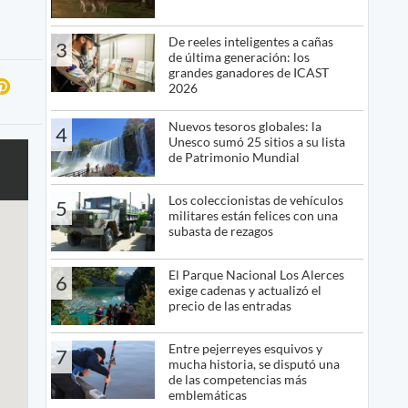
De reeles inteligentes a cañas
3
de última generación: los
grandes ganadores de ICAST
2026
Nuevos tesoros globales: la
4
Unesco sumó 25 sitios a su lista
de Patrimonio Mundial
Los coleccionistas de vehículos
5
militares están felices con una
subasta de rezagos
El Parque Nacional Los Alerces
6
exige cadenas y actualizó el
precio de las entradas
Entre pejerreyes esquivos y
7
mucha historia, se disputó una
de las competencias más
emblemáticas