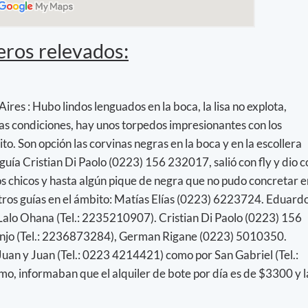
eros relevados:
res : Hubo lindos lenguados en la boca, la lisa no explota,
as condiciones, hay unos torpedos impresionantes con los
to. Son opción las corvinas negras en la boca y en la escollera
 guía Cristian Di Paolo (0223) 156 232017, salió con fly y dio c
os chicos y hasta algún pique de negra que no pudo concretar e
tros guías en el ámbito: Matías Elías (0223) 6223724. Eduard
Lalo Ohana (Tel.: 2235210907). Cristian Di Paolo (0223) 156
jo (Tel.: 2236873284), German Rigane (0223) 5010350.
uan y Juan (Tel.: 0223 4214421) como por San Gabriel (Tel.:
o, informaban que el alquiler de bote por día es de $3300 y l
.