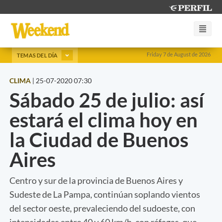
Friday 7 de August de 2026
TEMAS DEL DÍA
CLIMA
|
25-07-2020 07:30
Sábado 25 de julio: así
estará el clima hoy en
la Ciudad de Buenos
Aires
Centro y sur de la provincia de Buenos Aires y
Sudeste de La Pampa, continúan soplando vientos
del sector oeste, prevaleciendo del sudoeste, con
intensidades entre 40 y 60 km/h, con ráfagas, que