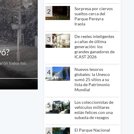
Sorpresa por ciervos
2
sueltos cerca del
Parque Pereyra
Iraola
De reeles inteligentes
3
a cañas de última
generación: los
vó?
grandes ganadores de
ICAST 2026
aron todos los
Nuevos tesoros
4
globales: la Unesco
sumó 25 sitios a su
lista de Patrimonio
Mundial
Los coleccionistas de
5
vehículos militares
están felices con una
subasta de rezagos
El Parque Nacional
6