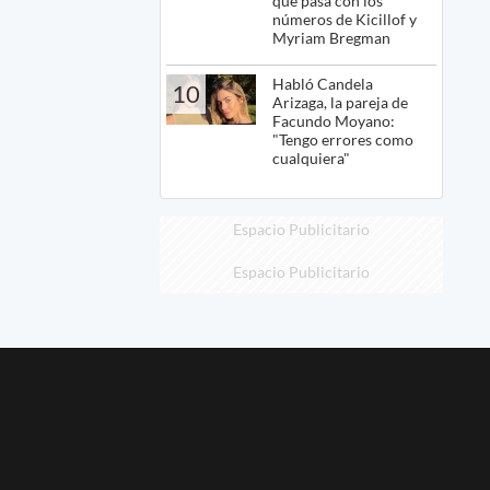
qué pasa con los
números de Kicillof y
Myriam Bregman
Habló Candela
10
Arizaga, la pareja de
Facundo Moyano:
"Tengo errores como
cualquiera"
Espacio Publicitario
Espacio Publicitario