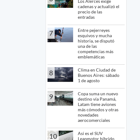
Los Alerces exige
cadenas y actualizó el
precio de las
entradas
Entre pejerreyes
7
esquivos y mucha
historia, se disputó
una de las
competencias más
emblemáticas
Clima en Ciudad de
8
Buenos Aires: sábado
1 de agosto
Copa suma un nuevo
9
destino vía Panamá,
Latam tiene aviones
más cómodos y otras
novedades
aerocomerciales
Así es el SUV
10
Leapmotor híbrido