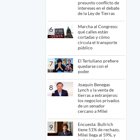
presunto conflicto de
intereses en el debate
de la Ley de Tierras
Marcha al Congreso:
6
qué calles están
cortadas y cómo
circula el transporte
público
El Tertuliano prefiere
7
quedarse con el
poder
Joaquín Benegas
8
Lynch y la venta de
tierras a extranjeros:
los negocios privados
de un senador
cercano a Milei
Encuesta: Bullrich
9
tiene 51% de rechazo,
Milei llega al 59%, y