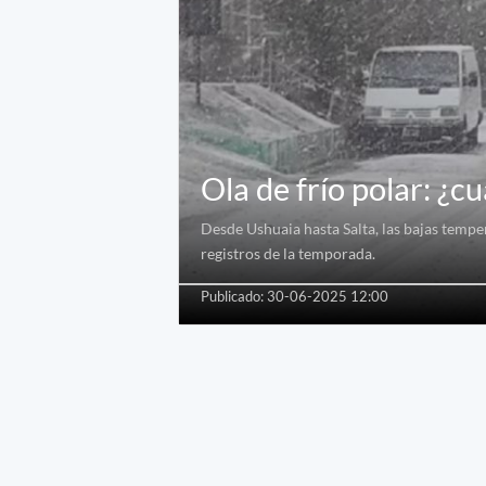
Ola de frío polar: ¿
Desde Ushuaia hasta Salta, las bajas temp
registros de la temporada.
Publicado: 30-06-2025 12:00