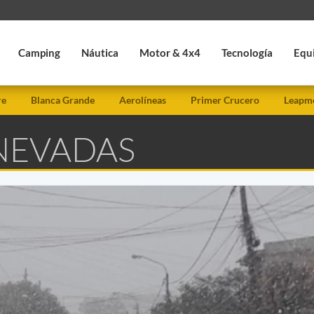
Camping
Náutica
Motor & 4x4
Tecnología
Equ
re
Blanca Grande
Aerolíneas
Primer Crucero
Leapmo
 NEVADAS