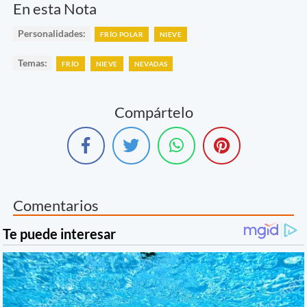
En esta Nota
Personalidades:
FRÍO POLAR
NIEVE
Temas:
FRÍO
NIEVE
NEVADAS
Compártelo
Comentarios