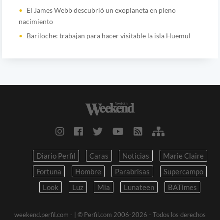
El James Webb descubrió un exoplaneta en pleno
nacimiento
Bariloche: trabajan para hacer visitable la isla Huemul
Diario Perfil
Caras
Noticias
Marie Claire
Fortuna
Hombre
Parabrisas
Supercampo
Look
Luz
Mia
Lunateen
BATimes
weekend.perfil.com -
| © Perfil.com 2006-2026 - Todos los derechos