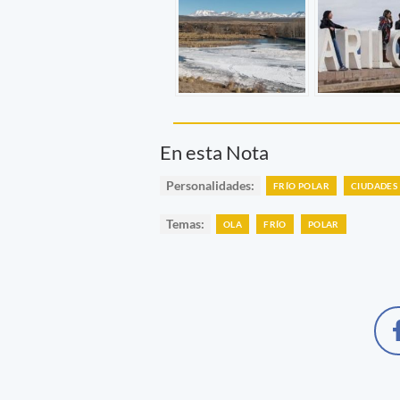
En esta Nota
Personalidades:
FRÍO POLAR
CIUDADES
Temas:
OLA
FRÍO
POLAR