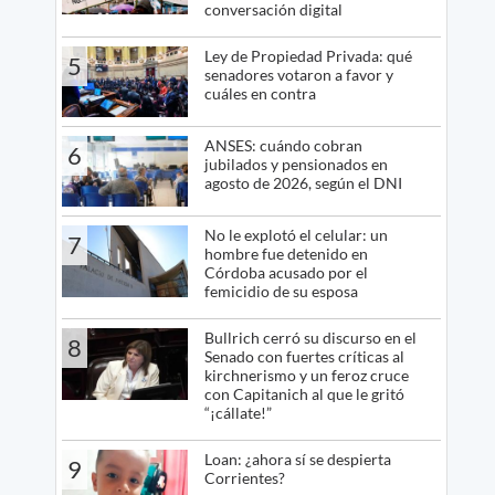
conversación digital
Ley de Propiedad Privada: qué
5
senadores votaron a favor y
cuáles en contra
ANSES: cuándo cobran
6
jubilados y pensionados en
agosto de 2026, según el DNI
No le explotó el celular: un
7
hombre fue detenido en
Córdoba acusado por el
femicidio de su esposa
Bullrich cerró su discurso en el
8
Senado con fuertes críticas al
kirchnerismo y un feroz cruce
con Capitanich al que le gritó
“¡cállate!”
Loan: ¿ahora sí se despierta
9
Corrientes?