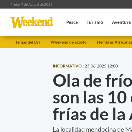
Friday 7 de August de 2026
Pesca
Turismo
Aventura
Temas del Día
Weekend de agosto
Hembras Africana
INFORMATIVO
|
23-06-2025 12:00
Ola de frío
son las 10
frías de l
La localidad mendocina de Mal