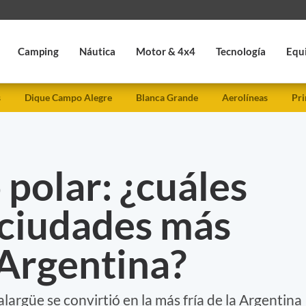
Camping
Náutica
Motor & 4x4
Tecnología
Equ
s
Dique Campo Alegre
Blanca Grande
Aerolíneas
Pri
 polar: ¿cuáles
 ciudades más
a Argentina?
argüe se convirtió en la más fría de la Argentina