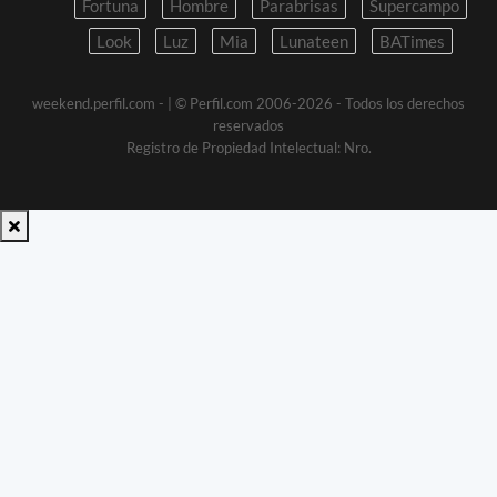
Fortuna
Hombre
Parabrisas
Supercampo
Look
Luz
Mia
Lunateen
BATimes
weekend.perfil.com -
| © Perfil.com 2006-2026 - Todos los derechos
reservados
Registro de Propiedad Intelectual: Nro.