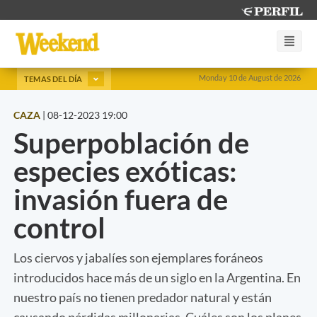
Monday 10 de August de 2026
TEMAS DEL DÍA
CAZA
|
08-12-2023 19:00
Superpoblación de
especies exóticas:
invasión fuera de
control
Los ciervos y jabalíes son ejemplares foráneos
introducidos hace más de un siglo en la Argentina. En
nuestro país no tienen predador natural y están
causando pérdidas millonarias. Cuáles son los planes