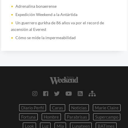
Adrenalina bonaerense
Expedición Weekend a la Antártida
Un guerrero gurkha de 86 años va por el record de
ascensión al Everest
Cómo se mide la impermeabilidad
Diario Perfil
Caras
Noticias
Marie Claire
Fortuna
Hombre
Parabrisas
Supercampo
Look
Luz
Mia
Lunateen
BATimes