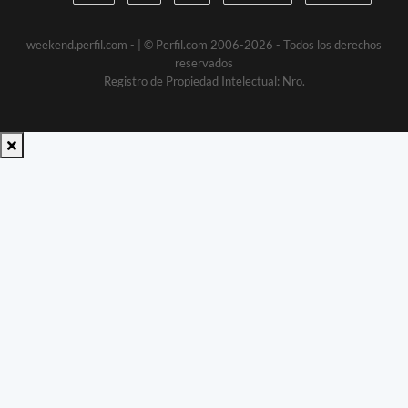
weekend.perfil.com -
| © Perfil.com 2006-2026 - Todos los derechos
reservados
Registro de Propiedad Intelectual: Nro.