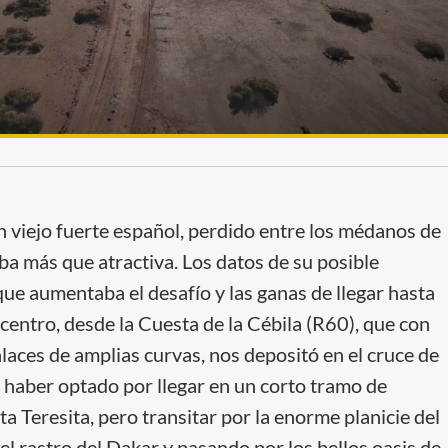
n viejo fuerte español, perdido entre los médanos de
aba más que atractiva. Los datos de su posible
que aumentaba el desafío y las ganas de llegar hasta
n centro, desde la Cuesta de la Cébila (R60), que con
nlaces de amplias curvas, nos depositó en el cruce de
haber optado por llegar en un corto tramo de
ta Teresita, pero transitar por la enorme planicie del
el rastro del Dakar y pasando por los bellos oasis de