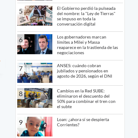
El Gobierno perdió la pulseada
5
del nombre: la "Ley de Tierras"
se impuso en toda la
conversación digital
Los gobernadores marcan
6
límites a Milei y Massa
reaparece en la trastienda de las
negociaciones
o
ANSES: cuándo cobran
7
jubilados y pensionados en
agosto de 2026, según el DNI
Cambios en la Red SUBE:
8
eliminaron el descuento del
50% para combinar el tren con
el subte
Loan: ¿ahora sí se despierta
9
Corrientes?