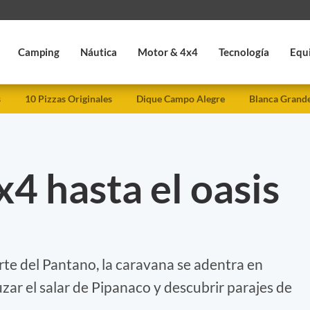
Camping
Náutica
Motor & 4x4
Tecnología
Equ
s
10 Pizzas Originales
Dique Campo Alegre
Blanca Grand
x4 hasta el oasis
erte del Pantano, la caravana se adentra en
zar el salar de Pipanaco y descubrir parajes de