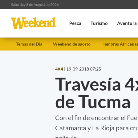
Saturday 8 de August de 2026
Pesca
Turismo
Aventura
Temas del Día
Weekend de agosto
Hembras Africana
4X4
|
19-09-2018 07:25
Travesía 4
de Tucma
Con el fin de encontrar el Fu
Catamarca y La Rioja para cru
película.