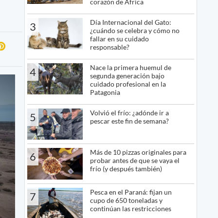
corazón de África
Día Internacional del Gato:
3
¿cuándo se celebra y cómo no
fallar en su cuidado
responsable?
Nace la primera huemul de
4
segunda generación bajo
cuidado profesional en la
Patagonia
Volvió el frío: ¿adónde ir a
5
pescar este fin de semana?
Más de 10 pizzas originales para
6
probar antes de que se vaya el
frío (y después también)
Pesca en el Paraná: fijan un
7
cupo de 650 toneladas y
continúan las restricciones