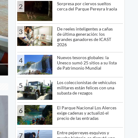
Sorpresa por ciervos sueltos
2
cerca del Parque Pereyra Iraola
s
De reeles inteligentes a cañas
3
de última generación: los
grandes ganadores de ICAST
2026
Nuevos tesoros globales: la
4
Unesco sumó 25 sitios a su lista
de Patrimonio Mundial
Los coleccionistas de vehículos
5
militares están felices con una
subasta de rezagos
El Parque Nacional Los Alerces
6
exige cadenas y actualizó el
precio de las entradas
Entre pejerreyes esquivos y
7
mucha historia, se disputó una