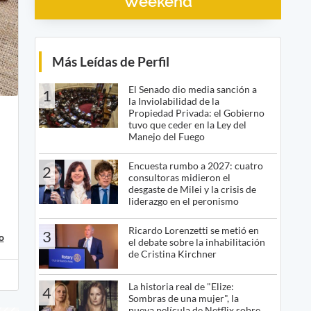
Weekend
Más Leídas de Perfil
El Senado dio media sanción a
1
la Inviolabilidad de la
Propiedad Privada: el Gobierno
tuvo que ceder en la Ley del
Manejo del Fuego
Encuesta rumbo a 2027: cuatro
2
consultoras midieron el
desgaste de Milei y la crisis de
liderazgo en el peronismo
Ricardo Lorenzetti se metió en
3
o
el debate sobre la inhabilitación
de Cristina Kirchner
La historia real de "Elize:
4
Sombras de una mujer", la
nueva película de Netflix sobre