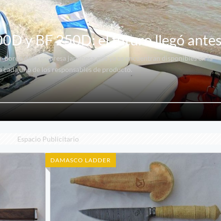
D y BF 250D: el futuro llegó ante
 borda de la empresa japonesa que ya se encuentran disponibles en la
 a cada uno de los responsables de producto.
Espacio Publicitario
DAMASCO LADDER