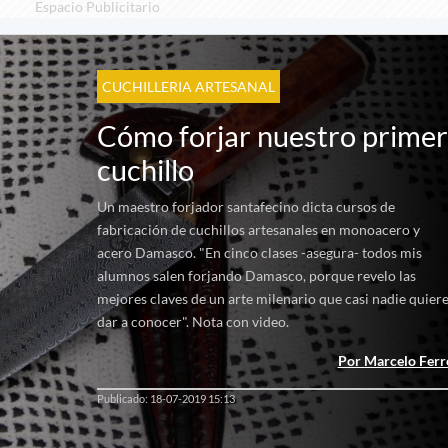
Espacio Publicitario
CUCHILLERIA ARTESANAL
Cómo forjar nuestro prime
cuchillo
Un maestro forjador santafecino dicta cursos de
fabricación de cuchillos artesanales en monoacero y
acero Damasco. "En cinco clases -asegura- todos mis
alumnos salen forjando Damasco, porque revelo las
mejores claves de un arte milenario que casi nadie quier
dar a conocer". Nota con video.
Por Marcelo Ferr
Publicado: 18-07-2019 15:13