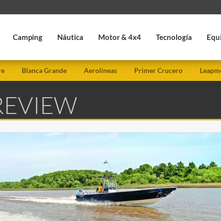
Camping
Náutica
Motor & 4x4
Tecnología
Equ
re
Blanca Grande
Aerolíneas
Primer Crucero
Leapmo
REVIEW