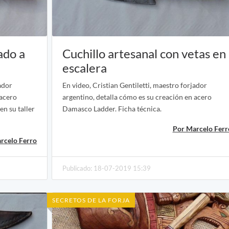
ado a
Cuchillo artesanal con vetas en
escalera
ador
En video, Cristian Gentiletti, maestro forjador
 acero
argentino, detalla cómo es su creación en acero
n su taller
Damasco Ladder. Ficha técnica.
Por Marcelo Ferr
rcelo Ferro
Publicado: 18-07-2019 15:39
SECRETOS DE LA FORJA