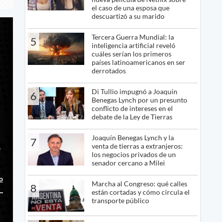
el caso de una esposa que
descuartizó a su marido
Tercera Guerra Mundial: la
5
inteligencia artificial reveló
cuáles serían los primeros
países latinoamericanos en ser
r
derrotados
Di Tullio impugnó a Joaquín
6
Benegas Lynch por un presunto
conflicto de intereses en el
debate de la Ley de Tierras
Joaquín Benegas Lynch y la
7
venta de tierras a extranjeros:
e
los negocios privados de un
senador cercano a Milei
o
Marcha al Congreso: qué calles
8
están cortadas y cómo circula el
transporte público