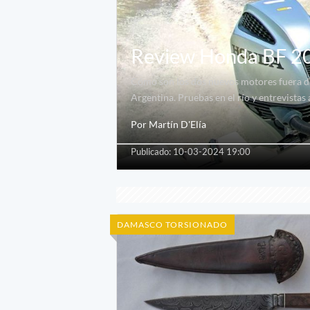
Review Honda BF 200
Cómo son los dos nuevos motores fuera de
Argentina. Pruebas en el río y entrevistas
Por Martín D'Elía
Publicado: 10-03-2024 19:00
DAMASCO TORSIONADO