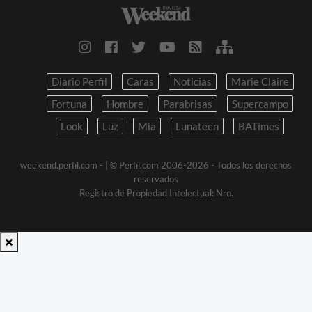
Diario Perfil
Caras
Noticias
Marie Claire
Fortuna
Hombre
Parabrisas
Supercampo
Look
Luz
Mia
Lunateen
BATimes
weekend.perfil.com -
| © Perfil.com 2006-2026 - Todos los derechos
reservados
Registro de Propiedad Intelectual: Nro.