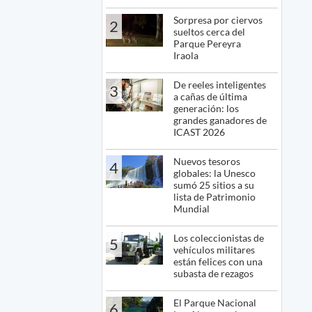
Sorpresa por ciervos
2
sueltos cerca del
Parque Pereyra
Iraola
De reeles inteligentes
3
a cañas de última
generación: los
grandes ganadores de
ICAST 2026
Nuevos tesoros
4
globales: la Unesco
sumó 25 sitios a su
lista de Patrimonio
Mundial
Los coleccionistas de
5
vehículos militares
están felices con una
subasta de rezagos
El Parque Nacional
6