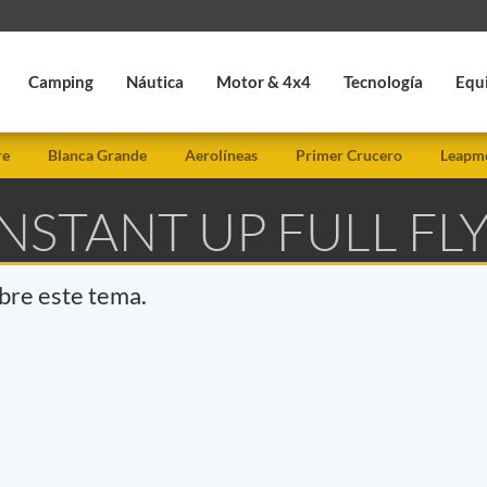
Camping
Náutica
Motor & 4x4
Tecnología
Equ
re
Blanca Grande
Aerolíneas
Primer Crucero
Leapmo
INSTANT UP FULL FL
obre este tema.