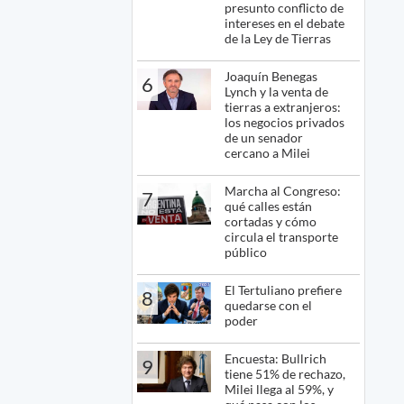
presunto conflicto de
intereses en el debate
de la Ley de Tierras
Joaquín Benegas
6
Lynch y la venta de
tierras a extranjeros:
los negocios privados
de un senador
cercano a Milei
Marcha al Congreso:
7
qué calles están
cortadas y cómo
circula el transporte
público
El Tertuliano prefiere
8
quedarse con el
poder
Encuesta: Bullrich
9
tiene 51% de rechazo,
Milei llega al 59%, y