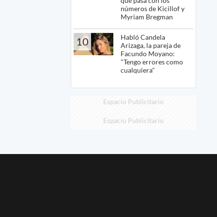
qué pasa con los
números de Kicillof y
Myriam Bregman
Habló Candela
10
Arizaga, la pareja de
Facundo Moyano:
"Tengo errores como
cualquiera"
Espacio Publicitario
Espacio Publicitario