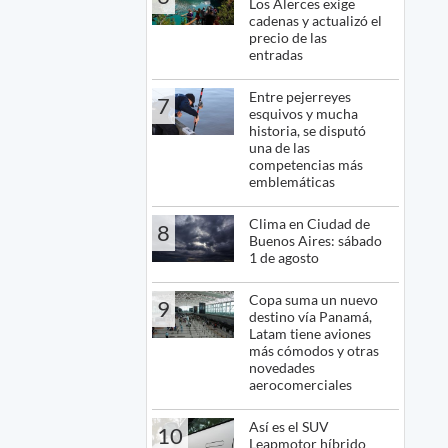
Los Alerces exige
cadenas y actualizó el
precio de las
entradas
Entre pejerreyes
7
esquivos y mucha
historia, se disputó
una de las
competencias más
emblemáticas
Clima en Ciudad de
8
Buenos Aires: sábado
1 de agosto
Copa suma un nuevo
9
destino vía Panamá,
Latam tiene aviones
más cómodos y otras
novedades
aerocomerciales
Así es el SUV
10
Leapmotor híbrido