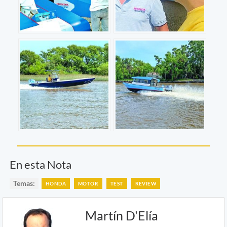
En esta Nota
Temas:
HONDA
MOTOR
TEST
REVIEW
Martín D'Elía