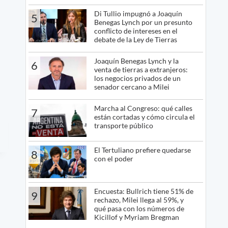
Di Tullio impugnó a Joaquín
5
Benegas Lynch por un presunto
conflicto de intereses en el
debate de la Ley de Tierras
Joaquín Benegas Lynch y la
6
venta de tierras a extranjeros:
los negocios privados de un
senador cercano a Milei
Marcha al Congreso: qué calles
7
están cortadas y cómo circula el
transporte público
El Tertuliano prefiere quedarse
8
con el poder
Encuesta: Bullrich tiene 51% de
9
rechazo, Milei llega al 59%, y
qué pasa con los números de
Kicillof y Myriam Bregman