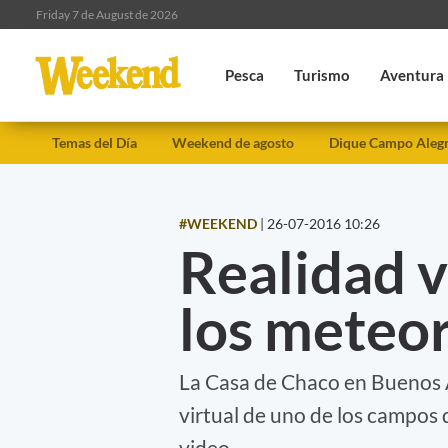
Friday 7 de August de 2026
Pesca
Turismo
Aventura
Temas del Día
Weekend de agosto
Dique Campo Aleg
#WEEKEND
|
26-07-2016 10:26
Realidad vi
los meteor
La Casa de Chaco en Buenos A
virtual de uno de los campos 
video.