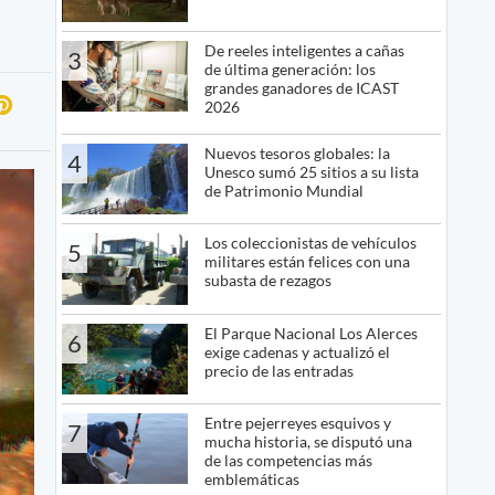
De reeles inteligentes a cañas
3
de última generación: los
grandes ganadores de ICAST
2026
Nuevos tesoros globales: la
4
Unesco sumó 25 sitios a su lista
de Patrimonio Mundial
Los coleccionistas de vehículos
5
militares están felices con una
subasta de rezagos
El Parque Nacional Los Alerces
6
exige cadenas y actualizó el
precio de las entradas
Entre pejerreyes esquivos y
7
mucha historia, se disputó una
de las competencias más
emblemáticas