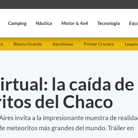
Camping
Náutica
Motor & 4x4
Tecnología
Equ
re
Blanca Grande
Aerolíneas
Primer Crucero
Leapmo
rtual: la caída de
itos del Chaco
ires invita a la impresionante muestra de realid
de meteoritos más grandes del mundo. Tráiler en