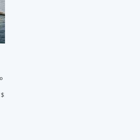
no
 $