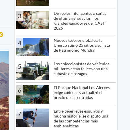
De reeles inteligentes a cañas
3
de última generación: los
grandes ganadores de ICAST
2026
Nuevos tesoros globales: la
4
Unesco sumó 25 sitios a su lista
de Patrimonio Mundial
Los coleccionistas de vehículos
5
militares están felices con una
subasta de rezagos
El Parque Nacional Los Alerces
6
exige cadenas y actualizó el
precio de las entradas
Entre pejerreyes esquivos y
7
mucha historia, se disputó una
de las competencias más
emblemáticas