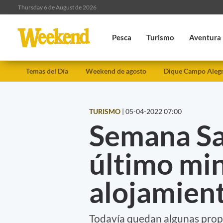
Thursday 6 de August de 2026
Pesca
Turismo
Aventura
Temas del Día
Weekend de agosto
Dique Campo Aleg
TURISMO
|
05-04-2022 07:00
Semana Sa
último mi
alojamien
Todavía quedan algunas propu