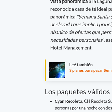
vista panorámica
a la Laguna
reconocida casa de té ideal pa
panorámica.
“Semana Santa es
acelerada que implica princi
abanico de ofertas que permi
necesidades personales
”, a
Hotel Management.
Leé también
3 planes para pasar Sem
Los paquetes válido
Cyan Recoleta,
CH Recoleta Sui
personas por una noche con de