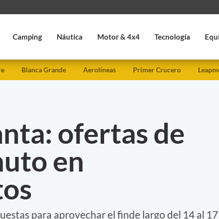
Camping
Náutica
Motor & 4x4
Tecnología
Equ
re
Blanca Grande
Aerolíneas
Primer Crucero
Leapmo
nta: ofertas de
nuto en
tos
estas para aprovechar el finde largo del 14 al 17