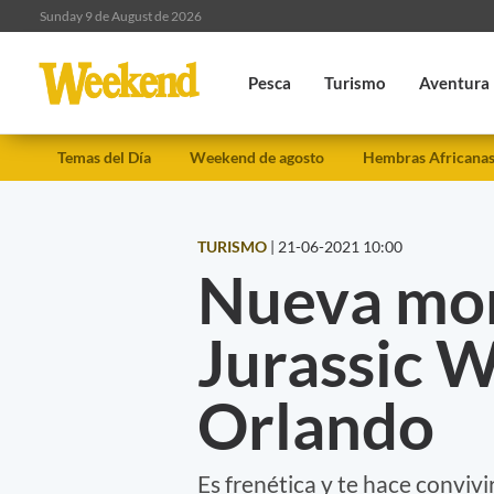
Sunday 9 de August de 2026
Pesca
Turismo
Aventura
Temas del Día
Weekend de agosto
Hembras Africana
TURISMO
|
21-06-2021 10:00
Nueva mon
Jurassic W
Orlando
Es frenética y te hace conviv