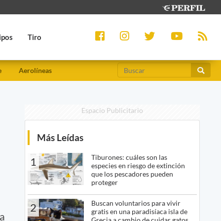
ipos
Tiro
e
Aerolíneas
Espacio Publicitario
Más Leídas
Tiburones: cuáles son las
1
especies en riesgo de extinción
que los pescadores pueden
proteger
Buscan voluntarios para vivir
2
gratis en una paradisíaca isla de
da
Grecia a cambio de cuidar gatos