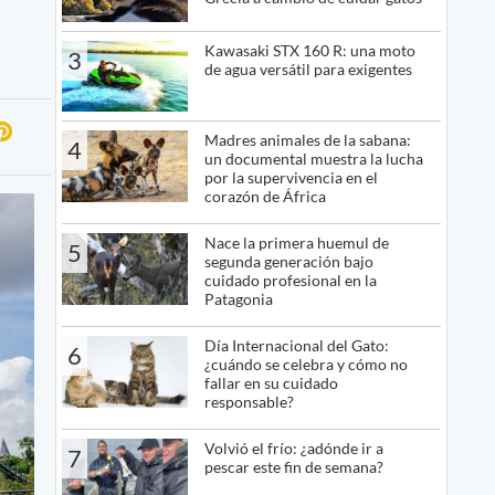
Kawasaki STX 160 R: una moto
3
de agua versátil para exigentes
Madres animales de la sabana:
4
un documental muestra la lucha
por la supervivencia en el
corazón de África
Nace la primera huemul de
5
segunda generación bajo
cuidado profesional en la
Patagonia
Día Internacional del Gato:
6
¿cuándo se celebra y cómo no
fallar en su cuidado
responsable?
Volvió el frío: ¿adónde ir a
7
pescar este fin de semana?