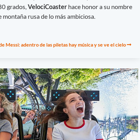
80 grados,
VelociCoaster
hace honor a su nombre
e montaña rusa de lo más ambiciosa.
e Messi: adentro de las piletas hay música y se ve el cielo