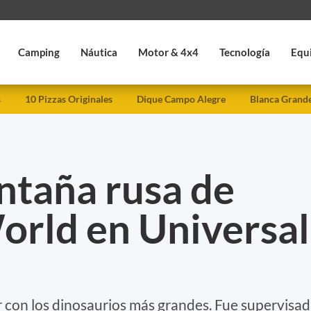
Camping
Náutica
Motor & 4x4
Tecnología
Equ
s
10 Pizzas Originales
Dique Campo Alegre
Blanca Grand
taña rusa de
orld en Universal
ir con los dinosaurios más grandes. Fue supervisa