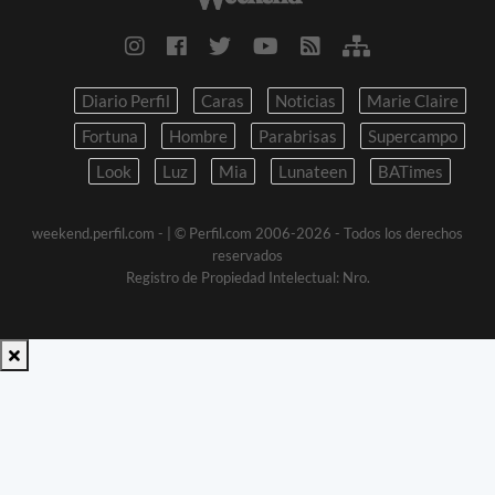
Diario Perfil
Caras
Noticias
Marie Claire
Fortuna
Hombre
Parabrisas
Supercampo
Look
Luz
Mia
Lunateen
BATimes
weekend.perfil.com -
| © Perfil.com 2006-2026 - Todos los derechos
reservados
Registro de Propiedad Intelectual: Nro.