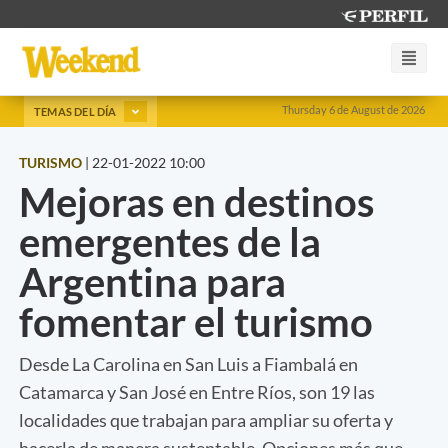
Thursday 6 de August de 2026
TEMAS DEL DÍA
TURISMO
|
22-01-2022 10:00
Mejoras en destinos
emergentes de la
Argentina para
fomentar el turismo
Desde La Carolina en San Luis a Fiambalá en
Catamarca y San José en Entre Ríos, son 19 las
localidades que trabajan para ampliar su oferta y
hacerla de manera sustentable. Opciones más que