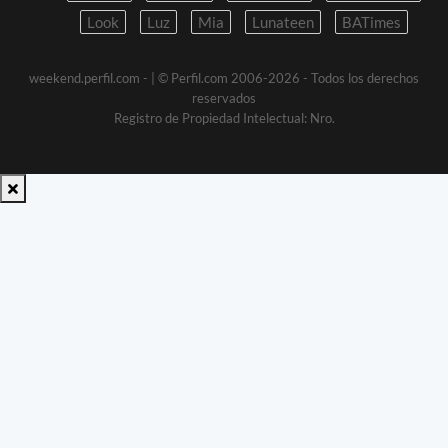
Look
Luz
Mia
Lunateen
BATimes
weekend.perfil.com -
| © Perfil.com 2006-2026 - Todos los derechos
reservados
Registro de Propiedad Intelectual: Nro.