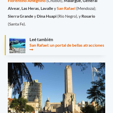
Florentino Ameghino
(Chubut),
Malargüe, General
Alvear, Las Heras, Lavalle
y
San Rafael
(Mendoza);
Sierra Grande
y
Dina Huapi
(Río Negro), y
Rosario
(Santa Fe).
Leé también
San Rafael: un portal de bellas atracciones