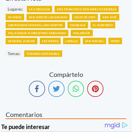
Lugares:
LA CAROLINA
SAN FRANCISCO SAN MARCOS SIERRAS
ACHIRAS
SAN JOSÉ DE LAS SALINAS
AGUA DE ORO
SAN JOSÉ
LIBERTADOR GENERAL SAN MARTÍN
FIAMBALÁ
EL SOBERBIO
VILLA DIQUE FLORENTINO AMEGHINO
MALARGÜE
GENERAL ALVEAR
LAS HERAS
LAVALLE
SAN RAFAEL
SIERR
Temas:
TURISMO SOSTENIBLE
Compártelo
Comentarios