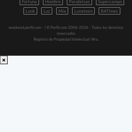
Fortuna
Hombre
Parabrisas
Supercampo
Look
Luz
Mia
Lunateen
BATimes
weekend.perfil.com -
| © Perfil.com 2006-2026 - Todos los derechos
reservados
Registro de Propiedad Intelectual: Nro.