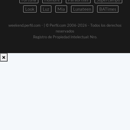
Look
Luz
Mia
Lunateen
BATimes
weekend.perfil.com -
| © Perfil.com 2006-2026 - Todos los derechos
reservados
Registro de Propiedad Intelectual: Nro.