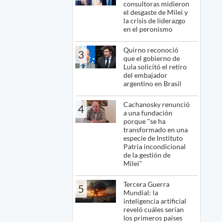
consultoras midieron
el desgaste de Milei y
la crisis de liderazgo
en el peronismo
Quirno reconoció
3
que el gobierno de
Lula solicitó el retiro
del embajador
argentino en Brasil
Cachanosky renunció
4
a una fundación
porque "se ha
transformado en una
especie de Instituto
Patria incondicional
de la gestión de
Milei"
Tercera Guerra
5
Mundial: la
inteligencia artificial
reveló cuáles serían
los primeros países