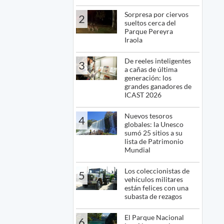
Sorpresa por ciervos
2
sueltos cerca del
Parque Pereyra
Iraola
De reeles inteligentes
3
a cañas de última
generación: los
grandes ganadores de
ICAST 2026
Nuevos tesoros
4
globales: la Unesco
sumó 25 sitios a su
lista de Patrimonio
Mundial
Los coleccionistas de
5
vehículos militares
están felices con una
subasta de rezagos
El Parque Nacional
6