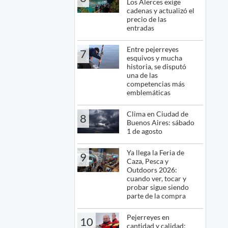
Los Alerces exige
cadenas y actualizó el
precio de las
entradas
Entre pejerreyes
7
esquivos y mucha
historia, se disputó
una de las
competencias más
emblemáticas
Clima en Ciudad de
8
Buenos Aires: sábado
1 de agosto
Ya llega la Feria de
9
Caza, Pesca y
Outdoors 2026:
cuando ver, tocar y
probar sigue siendo
parte de la compra
Pejerreyes en
10
cantidad y calidad: