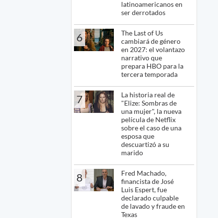
latinoamericanos en
ser derrotados
The Last of Us
6
cambiará de género
en 2027: el volantazo
narrativo que
prepara HBO para la
tercera temporada
La historia real de
7
"Elize: Sombras de
una mujer", la nueva
película de Netflix
sobre el caso de una
esposa que
descuartizó a su
marido
Fred Machado,
8
financista de José
Luis Espert, fue
declarado culpable
de lavado y fraude en
Texas