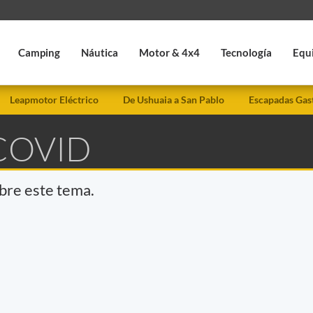
Camping
Náutica
Motor & 4x4
Tecnología
Equ
Leapmotor Eléctrico
De Ushuaia a San Pablo
Escapadas Gas
COVID
obre este tema.