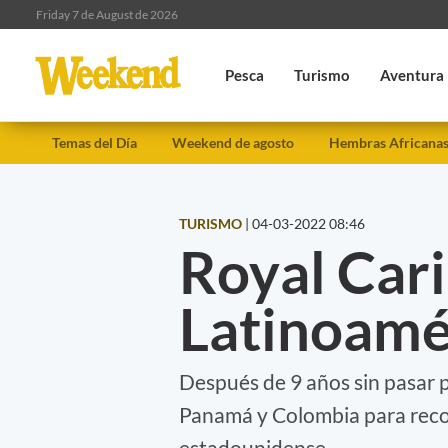
Friday 7 de August de 2026
Pesca
Turismo
Aventura
Temas del Día
Weekend de agosto
Hembras Africana
TURISMO
|
04-03-2022 08:46
Royal Car
Latinoamé
Después de 9 años sin pasar po
Panamá y Colombia para recor
estadounidense.