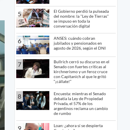
El Gobierno perdió la pulseada
5
del nombre: la "Ley de Tierras"
se impuso en toda la
conversación digital
ANSES: cuándo cobran
6
jubilados y pensionados en
agosto de 2026, según el DNI
Bullrich cerró su discurso en el
7
Senado con fuertes críticas al
kirchnerismo y un feroz cruce
con Capitanich al que le gritó
“¡cállate!”
Encuesta: mientras el Senado
8
debatía la Ley de Propiedad
Privada, el 57% de los
argentinos reclama un cambio
de rumbo
Loan: ¿ahora sí se despierta
9