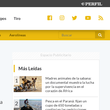
ipos
Tiro
e
Aerolíneas
Espacio Publicitario
Más Leídas
Madres animales de la sabana:
1
un documental muestra la lucha
por la supervivencia en el
corazón de África
sa
Pesca en el Paraná: fijan un
2
cupo de 650 toneladas y
continúan las restricciones