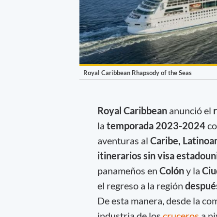
Royal Caribbean Rhapsody of the Seas
Royal Caribbean
anunció el
r
la
temporada 2023-2024
co
aventuras al
Caribe, Latinoa
itinerarios sin visa estadou
panameños en
Colón
y la
Ciu
el regreso a la región
después
De esta manera, desde la com
industria de los
cruceros
a n