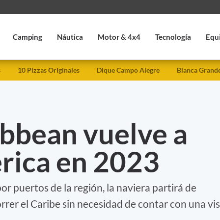
Camping
Náutica
Motor & 4x4
Tecnología
Equ
s
10 Pizzas Originales
Dique Campo Alegre
Blanca Grand
ibbean vuelve a
rica en 2023
r puertos de la región, la naviera partirá de
rer el Caribe sin necesidad de contar con una vi