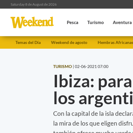
Saturday 8 de August de 2026
Pesca
Turismo
Aventura
Temas del Día
Weekend de agosto
Hembras Africana
TURISMO
|
02-06-2021 07:00
Ibiza: par
los argent
Con la capital de la isla dec
la mira de los que eligen disfr
también ofrece mucho verde 