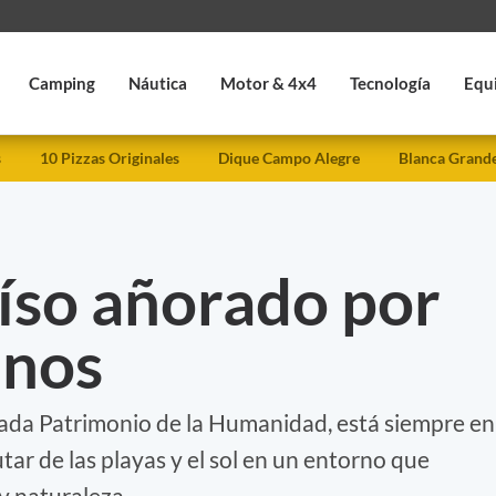
Camping
Náutica
Motor & 4x4
Tecnología
Equ
s
10 Pizzas Originales
Dique Campo Alegre
Blanca Grand
aíso añorado por
inos
larada Patrimonio de la Humanidad, está siempre en
utar de las playas y el sol en un entorno que
y naturaleza.