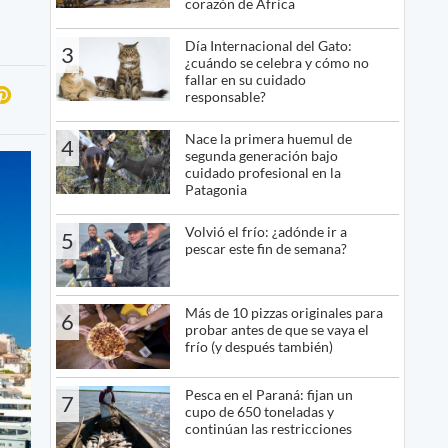
corazón de África
Día Internacional del Gato:
3
¿cuándo se celebra y cómo no
fallar en su cuidado
responsable?
Nace la primera huemul de
4
segunda generación bajo
cuidado profesional en la
Patagonia
Volvió el frío: ¿adónde ir a
5
pescar este fin de semana?
Más de 10 pizzas originales para
6
probar antes de que se vaya el
frío (y después también)
Pesca en el Paraná: fijan un
7
cupo de 650 toneladas y
continúan las restricciones