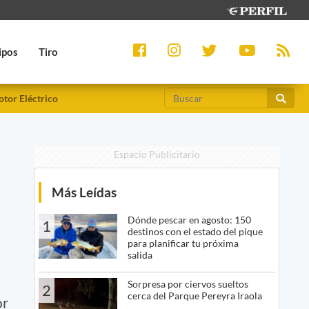
ipos
Tiro
tor Eléctrico
Espacio Publicitario
Más Leídas
Dónde pescar en agosto: 150
1
destinos con el estado del pique
para planificar tu próxima
salida
Sorpresa por ciervos sueltos
2
cerca del Parque Pereyra Iraola
or