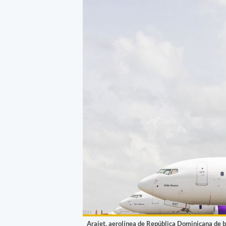
Arajet, aerolínea de República Dominicana de b