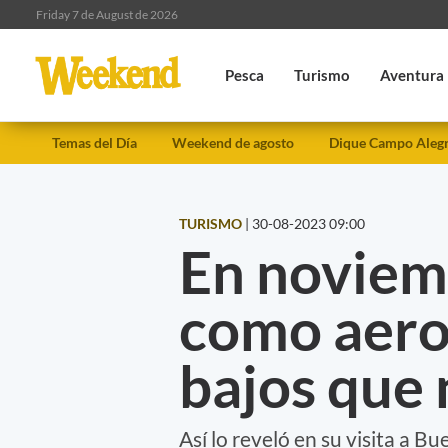
Friday 7 de August de 2026
Pesca
Turismo
Aventura
Temas del Día
Weekend de agosto
Dique Campo Aleg
TURISMO
|
30-08-2023 09:00
En noviemb
como aero
bajos que 
Así lo reveló en su visita a 