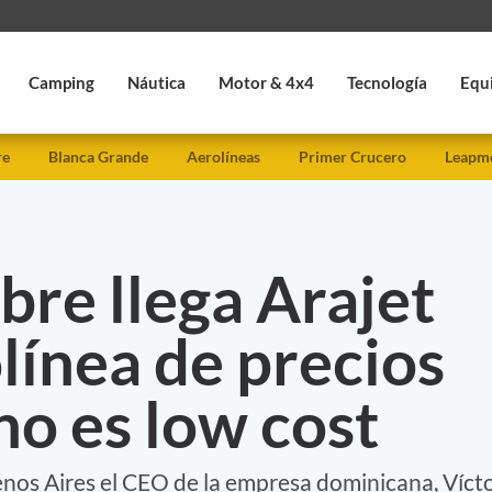
Camping
Náutica
Motor & 4x4
Tecnología
Equ
re
Blanca Grande
Aerolíneas
Primer Crucero
Leapmo
re llega Arajet
línea de precios
no es low cost
Buenos Aires el CEO de la empresa dominicana, Víct