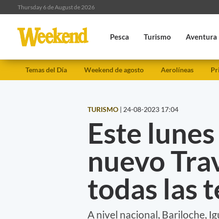
Thursday 6 de August de 2026
Pesca
Turismo
Aventura
Temas del Día
Weekend de agosto
Aerolíneas
Pr
TURISMO
|
24-08-2023 17:04
Este lunes
nuevo Trav
todas las 
A nivel nacional, Bariloche, I