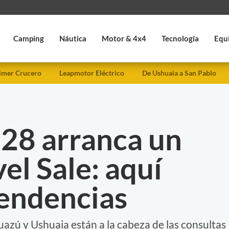
Camping
Náutica
Motor & 4x4
Tecnología
Equ
imer Crucero
Leapmotor Eléctrico
De Ushuaia a San Pablo
 28 arranca un
el Sale: aquí
tendencias
guazú y Ushuaia están a la cabeza de las consultas