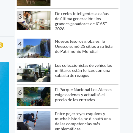
De reeles inteligentes a cañas
3
de última generación: los
grandes ganadores de ICAST
2026
Nuevos tesoros globales: la
4
Unesco sumó 25 sitios a su lista
de Patrimonio Mundial
Los coleccionistas de vehículos
5
militares están felices con una
subasta de rezagos
El Parque Nacional Los Alerces
6
exige cadenas y actualizó el
precio de las entradas
Entre pejerreyes esquivos y
7
mucha historia, se disputó una
de las competencias más
emblemáticas