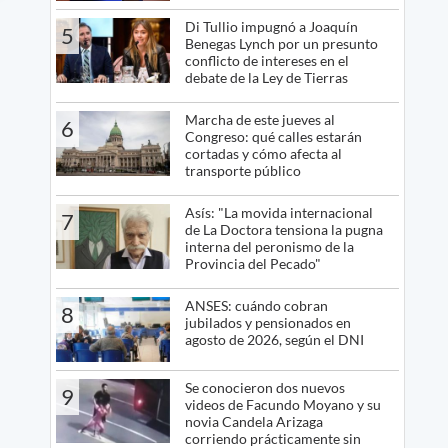
Di Tullio impugnó a Joaquín
5
Benegas Lynch por un presunto
conflicto de intereses en el
debate de la Ley de Tierras
Marcha de este jueves al
6
Congreso: qué calles estarán
cortadas y cómo afecta al
transporte público
Asís: "La movida internacional
7
de La Doctora tensiona la pugna
interna del peronismo de la
Provincia del Pecado"
ANSES: cuándo cobran
8
jubilados y pensionados en
agosto de 2026, según el DNI
Se conocieron dos nuevos
9
videos de Facundo Moyano y su
novia Candela Arizaga
corriendo prácticamente sin