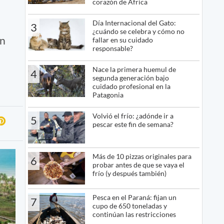
corazón de África
Día Internacional del Gato:
3
¿cuándo se celebra y cómo no
en
fallar en su cuidado
responsable?
Nace la primera huemul de
4
segunda generación bajo
cuidado profesional en la
Patagonia
Volvió el frío: ¿adónde ir a
5
pescar este fin de semana?
Más de 10 pizzas originales para
6
probar antes de que se vaya el
frío (y después también)
Pesca en el Paraná: fijan un
7
cupo de 650 toneladas y
continúan las restricciones