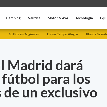
Camping
Náutica
Motor & 4x4
Tecnología
Equ
s
10 Pizzas Originales
Dique Campo Alegre
Blanca Grand
al Madrid dará
 fútbol para los
 de un exclusivo