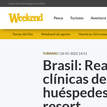
Saturday 8 de August de 2026
Pesca
Turismo
Aventura
Temas del Día
Weekend de agosto
Hembras Africana
TURISMO
|
26-01-2022 14:51
Brasil: Re
clínicas de
huéspedes
resort