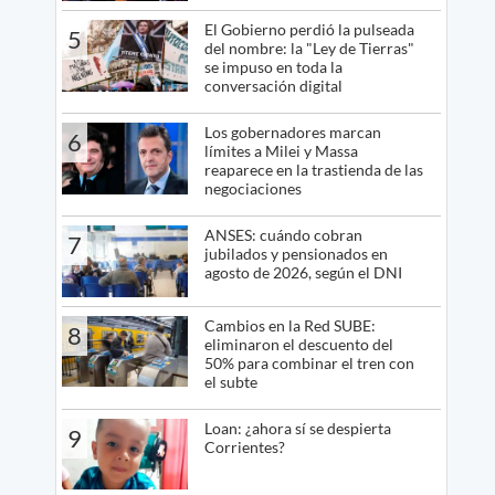
El Gobierno perdió la pulseada
5
del nombre: la "Ley de Tierras"
se impuso en toda la
conversación digital
Los gobernadores marcan
6
límites a Milei y Massa
reaparece en la trastienda de las
negociaciones
ANSES: cuándo cobran
7
jubilados y pensionados en
agosto de 2026, según el DNI
Cambios en la Red SUBE:
8
eliminaron el descuento del
50% para combinar el tren con
el subte
Loan: ¿ahora sí se despierta
9
Corrientes?