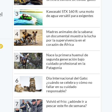
Kawasaki STX 160 R: una moto
3
el
de agua versátil para exigentes
Madres animales de la sabana:
4
un documental muestra la lucha
por la supervivencia en el
corazón de África
Nace la primera huemul de
5
segunda generación bajo
cuidado profesional en la
Patagonia
Día Internacional del Gato:
6
¿cuándo se celebra y cómo no
fallar en su cuidado
responsable?
Volvió el frío: ¿adónde ir a
7
pescar este fin de semana?