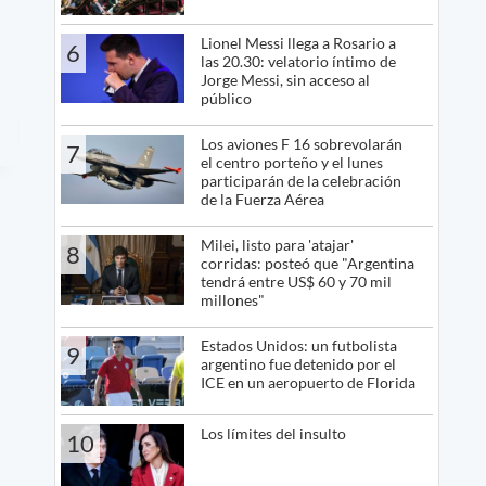
Lionel Messi llega a Rosario a
6
las 20.30: velatorio íntimo de
Jorge Messi, sin acceso al
público
Los aviones F 16 sobrevolarán
7
el centro porteño y el lunes
participarán de la celebración
de la Fuerza Aérea
Milei, listo para 'atajar'
8
corridas: posteó que "Argentina
tendrá entre US$ 60 y 70 mil
millones"
Estados Unidos: un futbolista
9
argentino fue detenido por el
ICE en un aeropuerto de Florida
Los límites del insulto
10