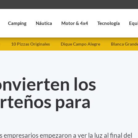
Camping
Náutica
Motor & 4x4
Tecnología
Equ
s
10 Pizzas Originales
Dique Campo Alegre
Blanca Grand
onvierten los
rteños para
 empresarios empezaron a ver la luz al final del