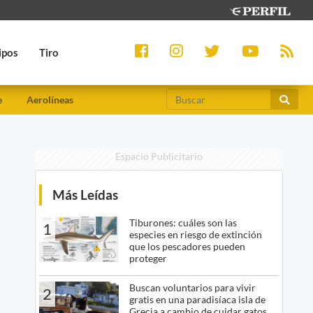
ipos
Tiro
e
Aerolíneas
Espacio Publicitario
Más Leídas
Tiburones: cuáles son las
1
especies en riesgo de extinción
que los pescadores pueden
proteger
Buscan voluntarios para vivir
2
gratis en una paradisíaca isla de
Grecia a cambio de cuidar gatos