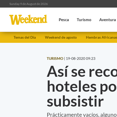
Sunday 9 de August de 2026
Pesca
Turismo
Aventura
Temas del Día
Weekend de agosto
Hembras Africana
TURISMO
|
19-08-2020 09:23
Así se rec
hoteles po
subsistir
Prácticamente vacíos, algunos